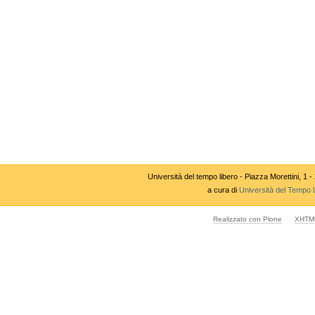
Università del tempo libero - Piazza Morettini,
a cura di
Università del Tempo 
Realizzato con Plone
XHTML