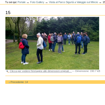
→
→
→
Tu sei qui:
Portale
Foto Gallery
Visita al Parco Sigurtà a Valeggio sul Mincio
1
15
Clicca per vedere l'immagine alle dimensioni originali…
—
Dimensione
:
190.7 kB
Azioni
sul
Precedente: 14
documento