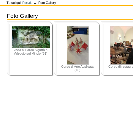
→
Tu sei qui:
Portale
Foto Gallery
Foto Gallery
Visita al Parco Sigurtà a
Valeggio sul Mincio (31)
Corso di Arte Applicata
Corso di restaur
(10)
Azioni
sul
documento