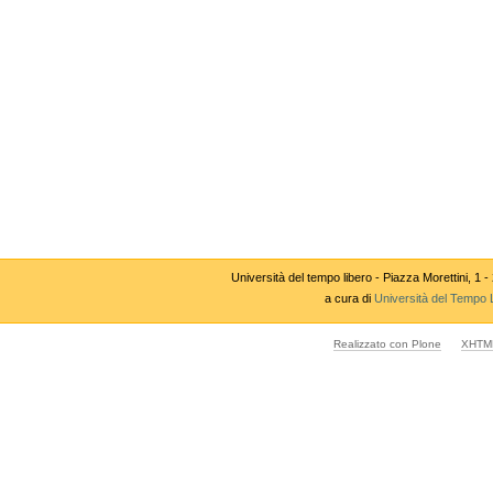
Università del tempo libero - Piazza Morettini,
a cura di
Università del Tempo 
Realizzato con Plone
XHTML