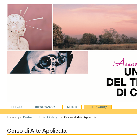
Vai
ai
contenuti.
|
Spostati
sulla
navigazione
Sezioni
Portale
I corsi 2026/27
Notizie
Foto Gallery
Strumenti
personali
→
→
Tu sei qui:
Portale
Foto Gallery
Corso di Arte Applicata
Corso di Arte Applicata