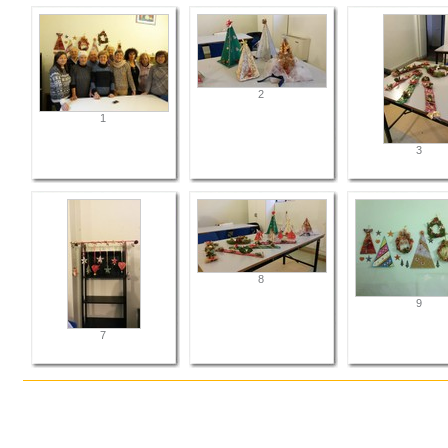
2
1
3
8
9
7
Azioni
sul
documento