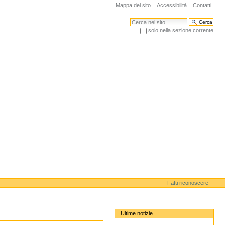
Mappa del sito
Accessibilità
Contatti
Cerca nel sito
solo nella sezione corrente
Ricerca avanzata…
Fatti riconoscere
Ultime notizie