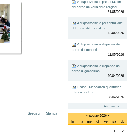
A disposizione le presentazioni
del corso di Storia delle religioni
31/05/2026
A disposizione la presentazione
del corso di Erboristeria
12/05/2026
A disposizione le dispense del
corso di economia
11/05/2026
A disposizione le dispense del
corso di geopolitica
10/04/2026
Fisica - Meccanica quantistica
e fisica nucleare
08/04/2026
Altre notizie…
Spedisci
Stampa
«
agosto 2026
»
lu
ma
me
gi
ve
sa
do
agosto
1
2