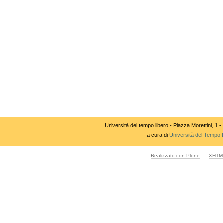
Università del tempo libero - Piazza Morettini,
a cura di
Università del Tempo 
Realizzato con Plone
XHTML