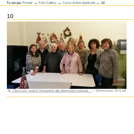
→
→
→
Tu sei qui:
Portale
Foto Gallery
Corso di Arte Applicata
10
10
Clicca per vedere l'immagine alle dimensioni originali…
—
Dimensione
:
93.5 kB
Azioni
sul
documento