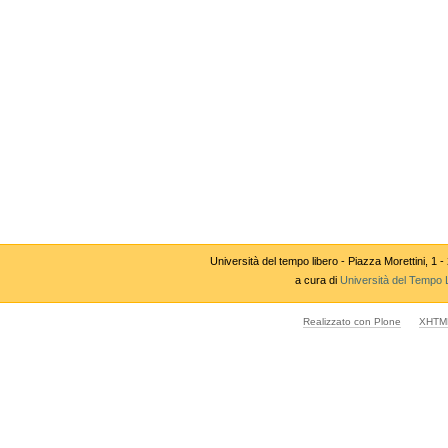
Università del tempo libero - Piazza Morettini,
a cura di
Università del Tempo 
Realizzato con Plone
XHTML