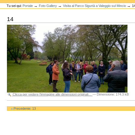
personali
→
→
→
Tu sei qui:
Portale
Foto Gallery
Visita al Parco Sigurtà a Valeggio sul Mincio
1
14
Clicca per vedere l'immagine alle dimensioni originali…
—
Dimensione
:
174.3 kB
Azioni
sul
Precedente: 13
documento