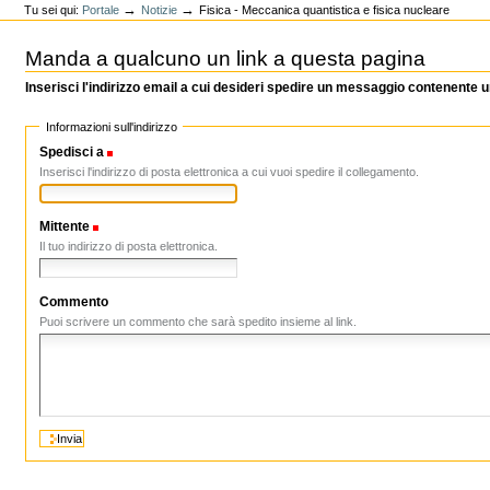
→
→
Tu sei qui:
Portale
Notizie
Fisica - Meccanica quantistica e fisica nucleare
Manda a qualcuno un link a questa pagina
Inserisci l'indirizzo email a cui desideri spedire un messaggio contenente
Informazioni sull'indirizzo
Spedisci a
(Obbligatorio)
Inserisci l'indirizzo di posta elettronica a cui vuoi spedire il collegamento.
Mittente
(Obbligatorio)
Il tuo indirizzo di posta elettronica.
Commento
Puoi scrivere un commento che sarà spedito insieme al link.