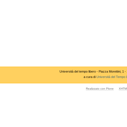
Università del tempo libero - Piazza Morettini,
a cura di
Università del Tempo 
Realizzato con Plone
XHTML