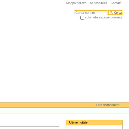
Mappa del sito
Accessibilità
Contatti
Cerca nel sito
solo nella sezione corrente
Ricerca avanzata…
Fatti riconoscere
Ultime notizie