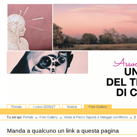
Vai
ai
contenuti.
|
Spostati
sulla
navigazione
Sezioni
Portale
I corsi 2026/27
Notizie
Foto Gallery
Strumenti
personali
→
→
→
Tu sei qui:
Portale
Foto Gallery
Visita al Parco Sigurtà a Valeggio sul Mincio
2
Manda a qualcuno un link a questa pagina