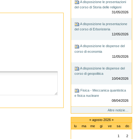
A disposizione le presentazioni
del corso di Storia delle religioni
31/05/2026
A disposizione la presentazione
del corso di Erboristeria
12/05/2026
A disposizione le dispense del
corso di economia
11/05/2026
A disposizione le dispense del
corso di geopolitica
10/04/2026
Fisica - Meccanica quantistica
e fisica nucleare
08/04/2026
Altre notizie…
«
agosto 2026
»
lu
ma
me
gi
ve
sa
do
agosto
1
2