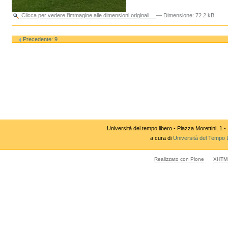
Clicca per vedere l'immagine alle dimensioni originali…
—
Dimensione
:
72.2 kB
Azioni
sul
Precedente: 9
documento
Università del tempo libero - Piazza Morettini,
a cura di
Università del Tempo 
Realizzato con Plone
XHTML