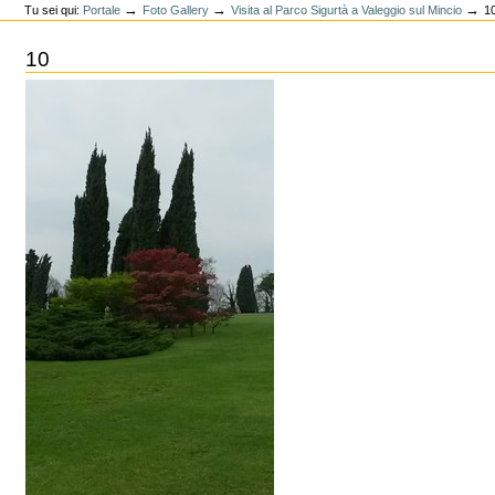
→
→
→
Tu sei qui:
Portale
Foto Gallery
Visita al Parco Sigurtà a Valeggio sul Mincio
1
10