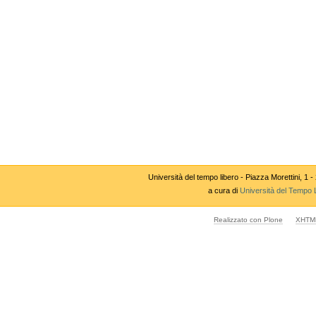
Università del tempo libero - Piazza Morettini,
a cura di
Università del Tempo 
Realizzato con Plone
XHTML