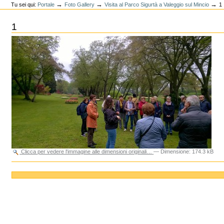
→
→
→
Tu sei qui:
Portale
Foto Gallery
Visita al Parco Sigurtà a Valeggio sul Mincio
1
1
Clicca per vedere l'immagine alle dimensioni originali…
—
Dimensione
:
174.3 kB
Azioni
sul
documento