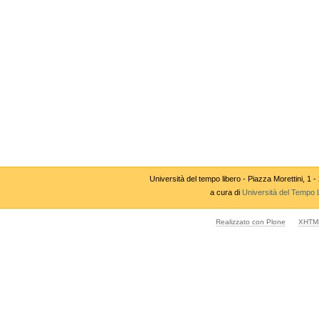
Università del tempo libero - Piazza Morettini,
a cura di
Università del Tempo 
Realizzato con Plone
XHTML