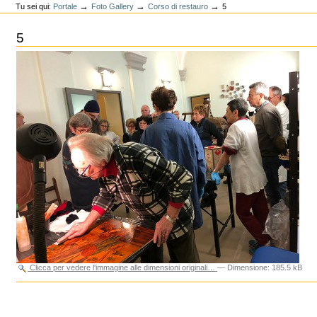
→
→
→
Tu sei qui:
Portale
Foto Gallery
Corso di restauro
5
5
Clicca per vedere l'immagine alle dimensioni originali…
—
Dimensione
:
185.5 kB
Azioni
sul
documento