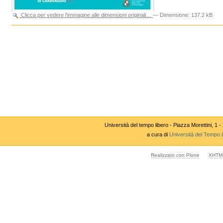
Clicca per vedere l'immagine alle dimensioni originali…
—
Dimensione
:
137.2 kB
Azioni
sul
documento
Università del tempo libero - Piazza Morettini,
a cura di
Università del Tempo 
Realizzato con Plone
XHTML